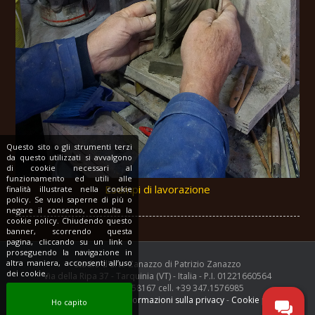
Questo sito o gli strumenti terzi
da questo utilizzati si avvalgono
di cookie necessari al
funzionamento ed utili alle
Esempi di lavorazione
finalità illustrate nella cookie
policy. Se vuoi saperne di più o
negare il consenso, consulta la
cookie policy. Chiudendo questo
banner, scorrendo questa
pagina, cliccando su un link o
proseguendo la navigazione in
altra maniera, acconsenti all’uso
Studio d'arte Zanazzo di Patrizio Zanazzo
dei cookie.
Via della Ripa 37 - Tarquinia (VT) - Italia - P.I. 01221660564
Tel. +39 0766.858167 cell. +39 347.1576985
Condizioni di utilizzo e informazioni sulla privacy
-
Cookie policy
Ho capito