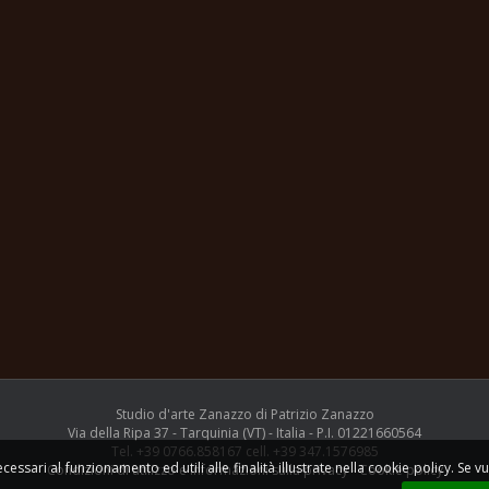
Studio d'arte Zanazzo di Patrizio Zanazzo
Via della Ripa 37 - Tarquinia (VT) - Italia - P.I. 01221660564
Tel. +39 0766.858167 cell. +39 347.1576985
ecessari al funzionamento ed utili alle finalità illustrate nella cookie policy. S
Condizioni di utilizzo e informazioni sulla privacy
-
Cookie policy